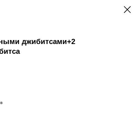
нными джибитсами+2
битса
ов